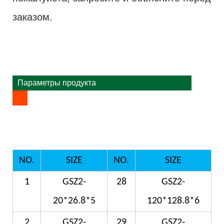
заказом.
Параметры продукта
NO.
SIZE
NO.
SIZE
1
GSZ2-
28
GSZ2-
20*26.8*5
120*128.8*6
2
GSZ2-
29
GSZ2-