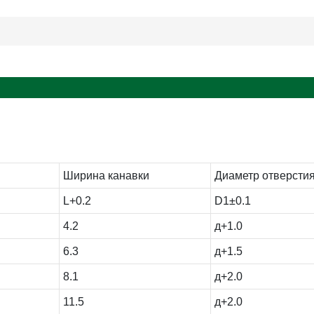
Ширина канавки
Диаметр отверсти
L+0.2
D1±0.1
4.2
д+1.0
6.3
д+1.5
8.1
д+2.0
11.5
д+2.0