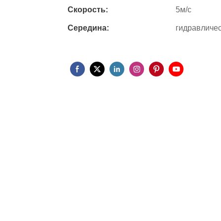
Скорость:
5м/с
Середина:
гидравличес