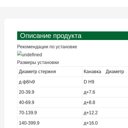
Описание продукта
Рекомендации по установке
Размеры установки
Диаметр стержня
Канавка Диаметр
д ф8/ч9
D H9
20-39.9
д+7.6
40-69.9
д+8.8
70-139.9
д+12.2
140-399.9
д+16.0