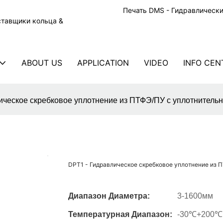
Печать DMS - Гидравлическ
ставщики кольца &
ABOUT US
APPLICATION
VIDEO
INFO CEN
ическое скребковое уплотнение из ПТФЭ/ПУ с уплотнител
DPT1 - Гидравлическое скребковое уплотнение из
Диапазон Диаметра:
3-1600мм
Температурная Диапазон:
-30℃+200℃