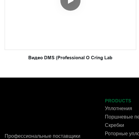
Видео DMS (Professional O Cring Lab
PRODUCTS
Уплотнения
Поршневые пе
Скребки
Роторные упл
Профессиональные поставщики