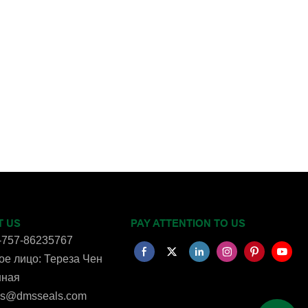
T US
PAY ATTENTION TO US
-757-86235767
е лицо: Тереза ​​Чен
нная
ms@dmsseals.com