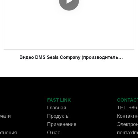
Видео DMS Seals Company (производитель
гидравлических уплотнений) введение
FAST LINK
CONTAC
Главная
TEL: +86
чати
Продукты
Контактно
Применение
Электро
отнения
О нас
почта:d