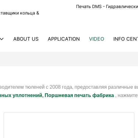
Печать DMS - Гидравлическ
ставщики кольца &
ABOUT US
APPLICATION
VIDEO
INFO CEN
водителем тюленей с 2008 года, предоставляя различные
ных уплотнений,
Поршневая печать фабрика
, нажмит