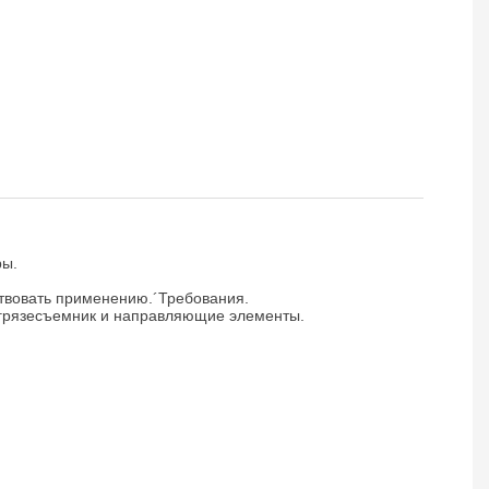
ры.
твовать применению.´Требования.
 грязесъемник и направляющие элементы.