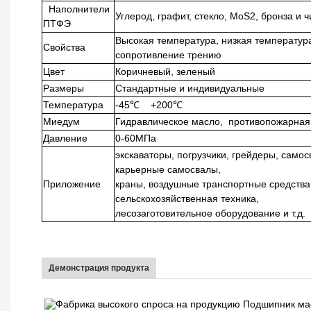
Наполнители
Углерод, графит, стекло, MoS2, бронза и
ПТФЭ
Высокая температура, низкая температура
Свойства
сопротивление трению
Цвет
Коричневый, зеленый
Размеры
Стандартные и индивидуальные
Температура
-45℃ +200℃
Миедум
Гидравлическое масло, противопожарная жи
Давление
0-60МПа
экскаваторы, погрузчики, грейдеры, самос
карьерные самосвалы,
Приложение
краны, воздушные транспортные средства
сельскохозяйственная техника,
лесозаготовительное оборудование и т.д.
Демонстрация продукта