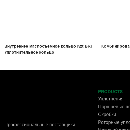
Внутреннее маслосъемное кольцо Kzt BRT
Комбинирова
Уплотнительное кольцо
PRODUCTS
Уплотнения
Поршневые пе
Скребки
Роторные упл
Профессиональные поставщики