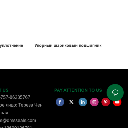
 уплотнение
Упорный шариковый подшипник
ивоизносное
T US
PAY ATTENTION TO US
-757-86235767
е лицо: Тереза ​​Чен
нная
ms@dmsseals.com