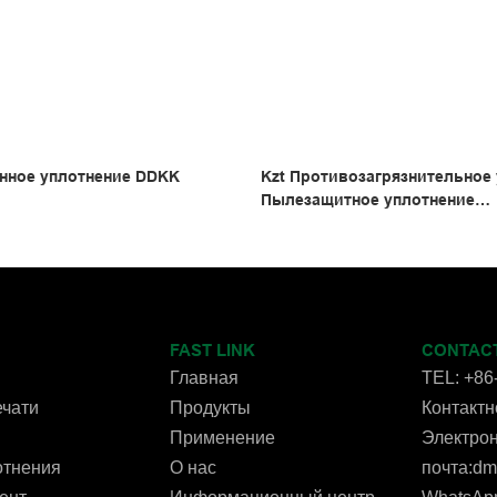
нное уплотнение DDKK
Kzt Противозагрязнительное
Пылезащитное уплотнение
Противообрастающее и прот
кольцо
FAST LINK
CONTAC
Главная
TEL: +86
чати
Продукты
Контактно
Применение
Электро
отнения
О нас
почта:d