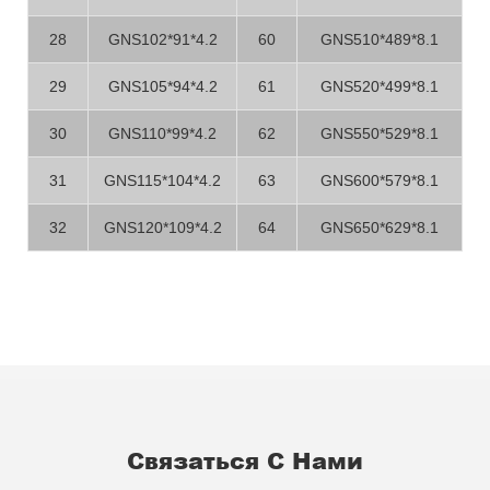
28
GNS102*91*4.2
60
GNS510*489*8.1
29
GNS105*94*4.2
61
GNS520*499*8.1
30
GNS110*99*4.2
62
GNS550*529*8.1
31
GNS115*104*4.2
63
GNS600*579*8.1
32
GNS120*109*4.2
64
GNS650*629*8.1
Связаться С Нами