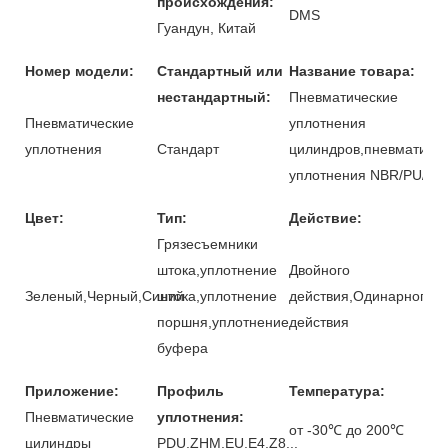
происхождения:
DMS
Гуандун, Китай
Номер модели:
Стандартный или
Название товара:
нестандартный:
Пневматические
Пневматические
уплотнения
уплотнения
Стандарт
цилиндров,пневматиче
уплотнения NBR/PU/F
Цвет:
Тип:
Действие:
Грязесъемники
штока,уплотнение
Двойного
Зеленый,Черный,Синий
штока,уплотнение
действия,Одинарного
поршня,уплотнение
действия
буфера
Приложение:
Профиль
Температура:
Пневматические
уплотнения:
от -30℃ до 200℃
цилиндры
PDU,ZHM,EU,E4,Z8...