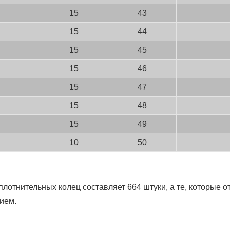
15
43
15
44
15
45
15
46
15
47
15
48
15
49
10
50
х колец составляет 664 штуки, а те, которые отме
ием.