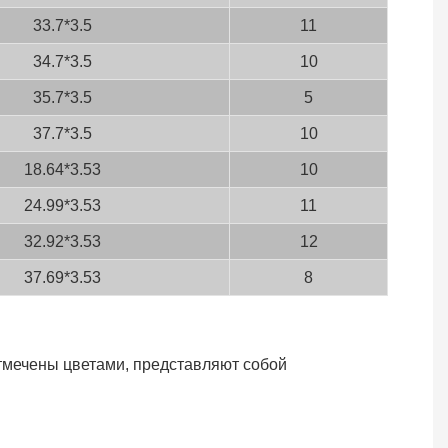
33.7*3.5
11
34.7*3.5
10
35.7*3.5
5
37.7*3.5
10
18.64*3.53
10
24.99*3.53
11
32.92*3.53
12
37.69*3.53
8
чены цветами, представляют собой