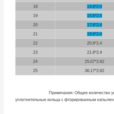
18
14.8*2.4
19
15.8*2.4
20
17.8*2.4
21
19.8*2.4
22
20.8*2.4
23
21.8*2.4
24
25.07*2.62
25
36.17*2.62
Примечания: Общее количество уплотнительны
уплотнительные кольца с фторированным напылен