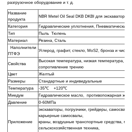
разгрузочное оборудование и т. д.
Название
NBR Metel Oil Seal DKB DKBI для экскаваторно
продукта
Категория
Гидравлические уплотнения, Пневматические 
Тип
Пыль Тюлень
Материал
Резина, Сталь
Наполнители
Углерод, графит, стекло, MoS2, бронза и чист
ПТФЭ
Высокая температура, низкая температура, выс
Свойства
сопротивление трению
Цвет
Желтый
Размеры
Стандартные и индивидуальные
Температура
-35℃ +120℃
Миедум
Гидравлическое масло, противопожарная жидкост
Давление
0-60МПа
экскаваторы, погрузчики, грейдеры, самосвалы
карьерные самосвалы,
Приложение
краны, воздушные транспортные средства, мус
сельскохозяйственная техника,