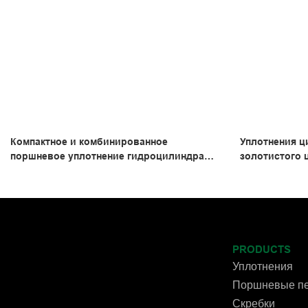
Компактное и комбинированное
Уплотнения ц
поршневое уплотнение гидроцилиндра
золотистого 
SPGW с PTFE NBR и POM
поршней двой
кольца SPGO
PRODUCTS
Уплотнения
Поршневые пе
Скребки