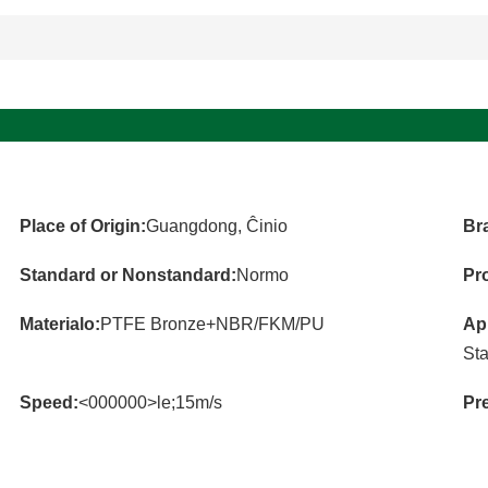
Place of Origin:
Guangdong, Ĉinio
Br
Standard or Nonstandard:
Normo
Pr
Materialo:
PTFE Bronze+NBR/FKM/PU
Apl
Sta
Speed:
<000000>le;15m/s
Pr