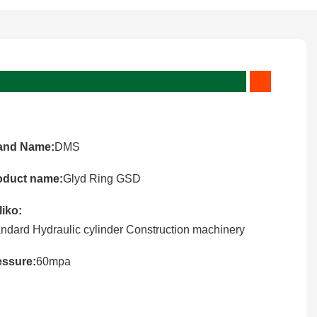
and Name:
DMS
oduct name:
Glyd Ring GSD
iko:
ndard Hydraulic cylinder Construction machinery
essure:
60mpa