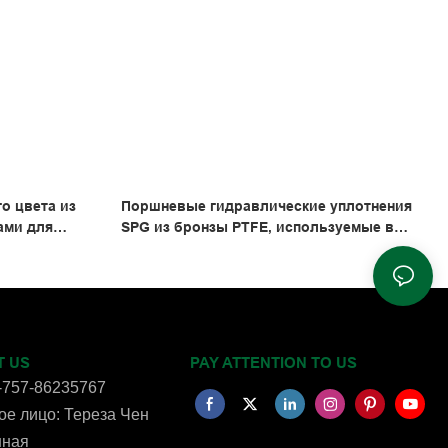
о цвета из
Поршневые гидравлические уплотнения
ами для
SPG из бронзы PTFE, используемые в
кскаватора
экскаваторах и гидравлических
цилиндрах.
T US
PAY ATTENTION TO US
-757-86235767
е лицо: Тереза ​​Чен
нная