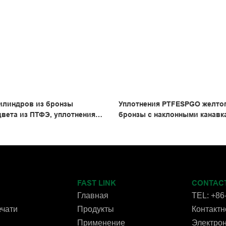
илиндров из бронзы
Уплотнения PTFESPGO желтог
цвета из ПТФЭ, уплотнения
бронзы с наклонными канавк
ного действия, D-образные
гидравлического цилиндра э
FAST LINK
CONTAC
Главная
TEL: +86
чати
Продукты
Контактно
Применение
Электро