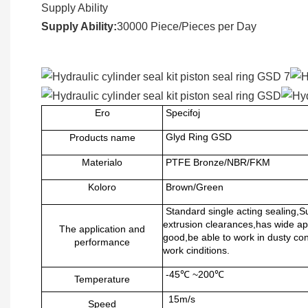
Supply Ability
Supply Ability:
30000 Piece/Pieces per Day
Ero
Specifoj
Glyd Ring GSD
Products name
Materialo
PTFE Bronze/NBR/FKM
Koloro
Brown/Green
Standard single acting sealing,Su
extrusion clearances,has wide ap
The application and
good,be able to work in dusty con
performance
work cinditions.
-45℃ ~200℃
Temperature
15m/s
Speed