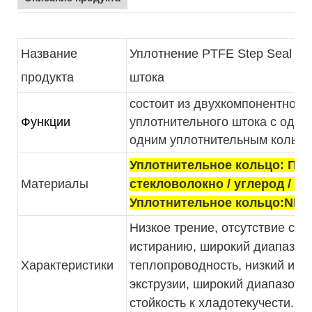
Название
Уплотнение PTFE Step Seal Г
продукта
штока
состоит из двухкомпонентного
Функции
уплотнительного штока с одни
одним уплотнительным кольцо
Уплотнительное кольцо: ПТФ
Материалы
стекловолокно / углерод / г
Уплотнительное кольцо:NBR
Низкое трение, отсутствие ско
истиранию, широкий диапазон
Характеристики
теплопроводность, низкий изно
экструзии, широкий диапазон 
стойкость к хладотекучести.