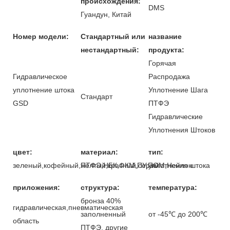
происхождения:
DMS
Гуандун, Китай
Номер модели:
Стандартный или
название
нестандартный:
продукта:
Горячая
Гидравлическое
Распродажа
уплотнение штока
Уплотнение Шага
Стандарт
GSD
ПТФЭ
Гидравлические
Уплотнения Штоков
цвет:
материал:
тип:
зеленый,кофейный,желтый,красный,серый
ПТФЭ,НБК,ФКМ,ПУ,ПОМ,Нейлон
уплотнения штока
приложения:
структура:
температура:
бронза 40%
гидравлическая,пневматическая
заполненный
от -45℃ до 200℃
область
ПТФЭ, другие