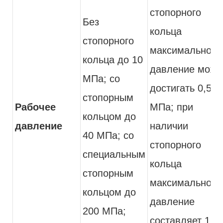
стопорного
Без
кольца
стопорного
максимальное
кольца до 10
давление може
МПа; со
достигать 0,5
стопорным
Рабочее
МПа; при
кольцом до
давление
наличии
40 МПа; со
стопорного
специальным
кольца
стопорным
максимальное
кольцом до
давление
200 МПа;
составляет 1