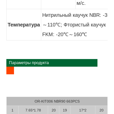
м/с.
Нитрильный каучук NBR: -30
Температура
～110℃; Фтористый каучук
FKM: -20℃～160℃
Параметры продукта
OR-KIT006 NBR90 663PCS
1
7.65*1.78
20
19
17*2
20