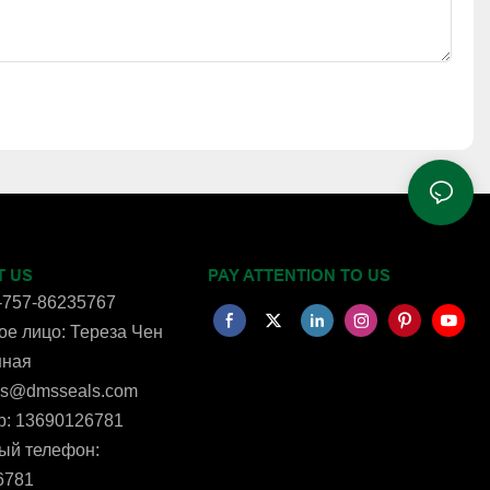
T US
PAY ATTENTION TO US
-757-86235767
е лицо: Тереза ​​Чен
нная
ms@dmsseals.com
p: 13690126781
ый телефон:
6781