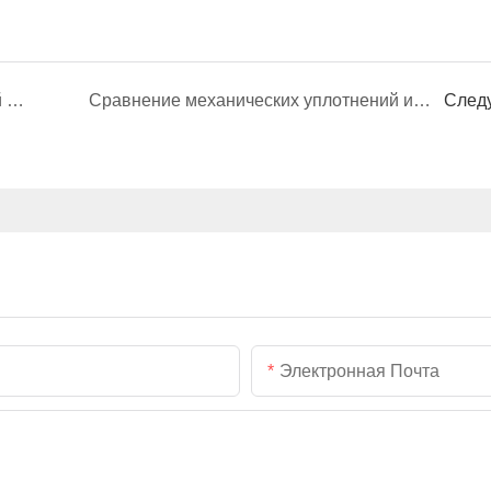
Сравнение механических уплотнений и сальниковых уплотнений
Сравнение механических уплотнений и сальниковых уплотнений1
След
Электронная Почта