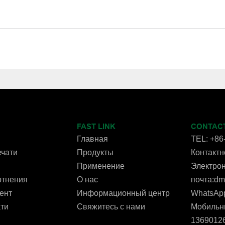
FAST LINK
CONTAC
Главная
TEL: +86
чати
Продукты
Контактно
Применение
Электро
отнения
О нас
почта:d
ент
Информационный центр
WhatsAp
ти
Свяжитесь с нами
Мобильн
1369012