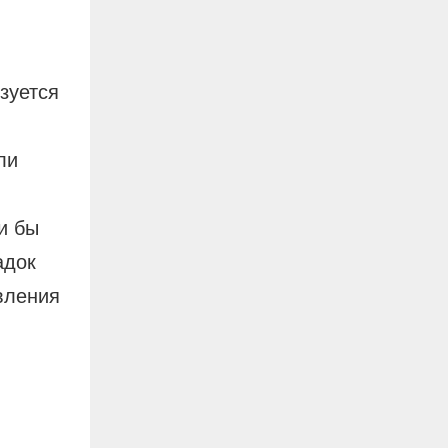
зуется
ли
и бы
адок
вления