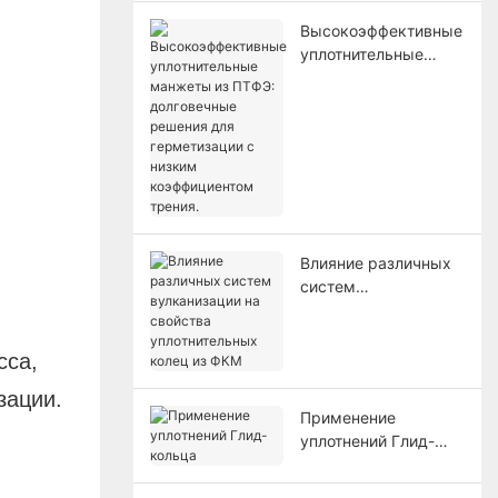
масла.
Высокоэффективные
уплотнительные
манжеты из ПТФЭ:
долговечные
решения для
герметизации с
низким
коэффициентом
трения.
Влияние различных
систем
вулканизации на
свойства
уплотнительных
сса,
колец из ФКМ
зации.
Применение
уплотнений Глид-
кольца