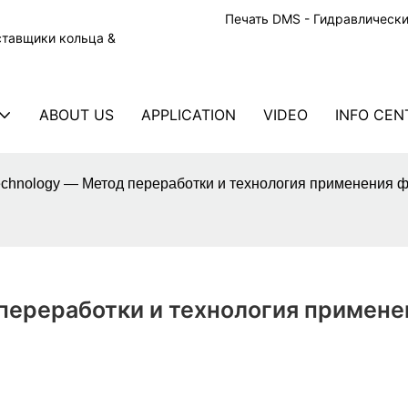
Печать DMS - Гидравлическ
ставщики кольца &
ABOUT US
APPLICATION
VIDEO
INFO CEN
chnology — Метод переработки и технология применения ф
переработки и технология применен