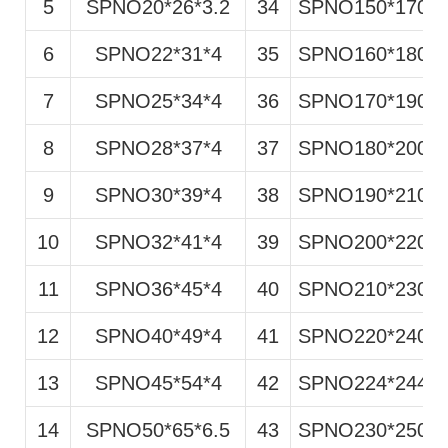
5
SPNO20*26*3.2
34
SPNO150*170*1
6
SPNO22*31*4
35
SPNO160*180*1
7
SPNO25*34*4
36
SPNO170*190*1
8
SPNO28*37*4
37
SPNO180*200*1
9
SPNO30*39*4
38
SPNO190*210*1
10
SPNO32*41*4
39
SPNO200*220*1
11
SPNO36*45*4
40
SPNO210*230*1
12
SPNO40*49*4
41
SPNO220*240*1
13
SPNO45*54*4
42
SPNO224*244*1
14
SPNO50*65*6.5
43
SPNO230*250*1